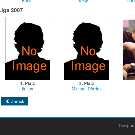
Possi
desy
chr
Liga 2007
1. Platz
2. Platz
tinitus
Michael Dörries
Zurück
Designe