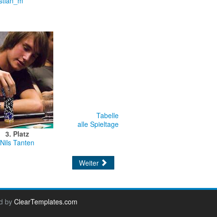
istian_m
Tabelle
alle Spieltage
3. Platz
Nils Tanten
Weiter
d by
ClearTemplates.com