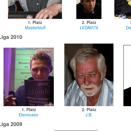
1. Platz
2. Platz
Masterbluff
LEDAVI76
De
Liga 2010
1. Platz
2. Platz
Eleminator
J.B.
Liga 2009