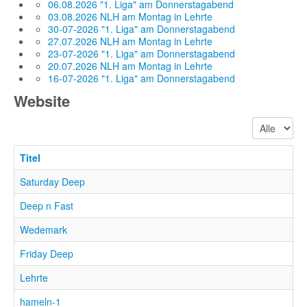
06.08.2026 "1. Liga" am Donnerstagabend
03.08.2026 NLH am Montag in Lehrte
30-07-2026 "1. Liga" am Donnerstagabend
27.07.2026 NLH am Montag in Lehrte
23-07-2026 "1. Liga" am Donnerstagabend
20.07.2026 NLH am Montag in Lehrte
16-07-2026 "1. Liga" am Donnerstagabend
Website
Anzeige #
Titel
Saturday Deep
Deep n Fast
Wedemark
Friday Deep
Lehrte
hameln-1