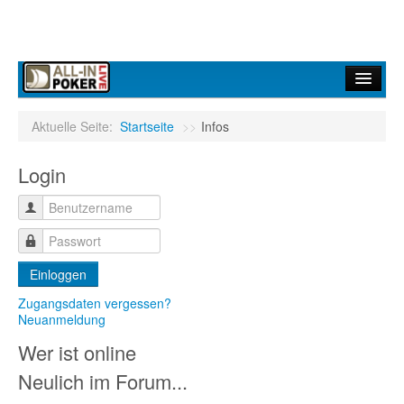
Home
Aktuelle Seite:
Startseite
>>
Infos
Forum
Login
Infos
Turniere
Ergebnisdienst
Einloggen
Community
Zugangsdaten vergessen?
Neuanmeldung
Wer ist online
Neulich im Forum...