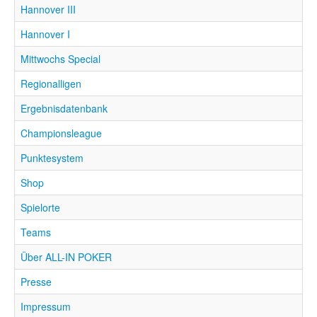
Hannover III
Hannover I
Mittwochs Special
Regionalligen
Ergebnisdatenbank
Championsleague
Punktesystem
Shop
Spielorte
Teams
Über ALL-IN POKER
Presse
Impressum