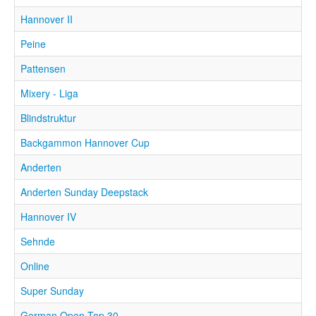
Hannover II
Peine
Pattensen
Mixery - Liga
Blindstruktur
Backgammon Hannover Cup
Anderten
Anderten Sunday Deepstack
Hannover IV
Sehnde
Online
Super Sunday
German Open Top 30