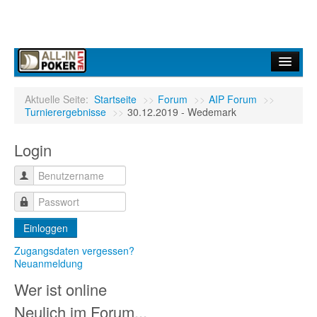
Home
Aktuelle Seite:
Startseite
>>
Forum
>>
AIP Forum
>>
Turnierergebnisse
>>
30.12.2019 - Wedemark
Forum
Login
Infos
Turniere
Ergebnisdienst
Einloggen
Community
Zugangsdaten vergessen?
Neuanmeldung
Wer ist online
Neulich im Forum...