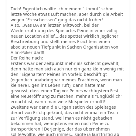
Tach! Eigentlich wollte ich meinem "Unmut" schon
letzte Woche etwas Luft machen, aber durch die Arbeit
wegen "Freischeissen" ging das nicht früher!
Also,...was DA am letzten Mittwoch, bei der
Wiedereröffnung des Spielortes Peine in einer völlig
neuen Location ablief,...das spottet wirklich jeglicher
Beschreibung und stellt meines Erachtens einen
absolut neuen Tiefpunkt in Sachen Organisation von
Allin-Poker dar!!!
Der Reihe nach:
Erstens war der Zeitpunkt mehr als schlecht gewählt,
denn hätte man sich auch nur ein ganz klein wenig mit
den "Eigenarten" Peines im Vorfeld beschäftigt
(eigentlich unabdingbar meines Erachtens, wenn man
kleinere Ligen ins Leben ruft), dann hätte man
gewusst, dass einen Tag vor Peines wichtigstem Fest
eine Neueröffnung zu machen, mehr als "unglücklich"
erdacht ist, wenn man viele Mitspieler erhofft!!
Zweitens war dann die Organisation des Spieltages
derart von Erfolg gekrönt, das nicht einmal ein Tisch
zur Verfügung stand, weil man es nicht gebacken
bekommen hat, wenigstens einen nach Peine zu
transportieren!! Derjenige, der das übernehmen
sollte/wollte, wie auch immer,...sagte ja kurzfristig ab