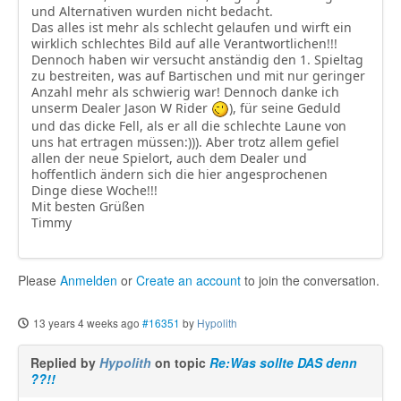
und Alternativen wurden nicht bedacht.
Das alles ist mehr als schlecht gelaufen und wirft ein
wirklich schlechtes Bild auf alle Verantwortlichen!!!
Dennoch haben wir versucht anständig den 1. Spieltag
zu bestreiten, was auf Bartischen und mit nur geringer
Anzahl mehr als schwierig war! Dennoch danke ich
unserm Dealer Jason W Rider
), für seine Geduld
und das dicke Fell, als er all die schlechte Laune von
uns hat ertragen müssen:))). Aber trotz allem gefiel
allen der neue Spielort, auch dem Dealer und
hoffentlich ändern sich die hier angesprochenen
Dinge diese Woche!!!
Mit besten Grüßen
Timmy
Please
Anmelden
or
Create an account
to join the conversation.
13 years 4 weeks ago
#16351
by
Hypolith
Replied by
Hypolith
on topic
Re:Was sollte DAS denn
??!!