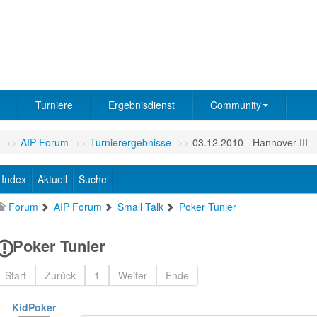
Turniere
Ergebnisdienst
Community
>>
AIP Forum
>>
Turnierergebnisse
>>
03.12.2010 - Hannover III
Index
Aktuell
Suche
Forum
AIP Forum
Small Talk
Poker Tunier
Poker Tunier
Start
Zurück
1
Weiter
Ende
KidPoker