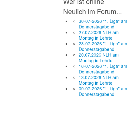
Wer ist online
Neulich im Forum...
30-07-2026 "1. Liga" am
Donnerstagabend
27.07.2026 NLH am
Montag in Lehrte
23-07-2026 "1. Liga" am
Donnerstagabend
20.07.2026 NLH am
Montag in Lehrte
16-07-2026 "1. Liga" am
Donnerstagabend
13.07.2026 NLH am
Montag in Lehrte
09-07-2026 "1. Liga" am
Donnerstagabend