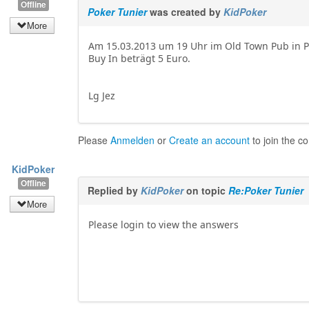
Offline
Poker Tunier
was created by
KidPoker
More
Am 15.03.2013 um 19 Uhr im Old Town Pub in Pei
Buy In beträgt 5 Euro.
Lg Jez
Please
Anmelden
or
Create an account
to join the c
KidPoker
Offline
Replied by
KidPoker
on topic
Re:Poker Tunier
More
Please login to view the answers