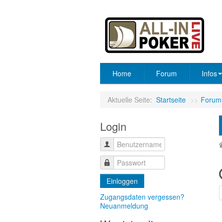
Home
Forum
Infos
Aktuelle Seite:
Startseite
>>
Forum
Login
Einloggen
Zugangsdaten vergessen?
Neuanmeldung