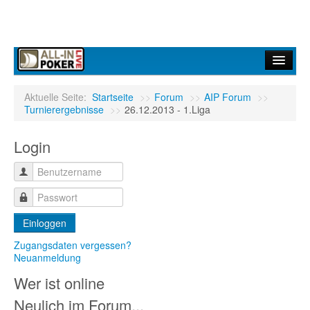
Home
Aktuelle Seite:
Startseite
>>
Forum
>>
AIP Forum
>>
Turnierergebnisse
>>
26.12.2013 - 1.Liga
Forum
Login
Infos
Turniere
Ergebnisdienst
Einloggen
Community
Zugangsdaten vergessen?
Neuanmeldung
Wer ist online
Neulich im Forum...