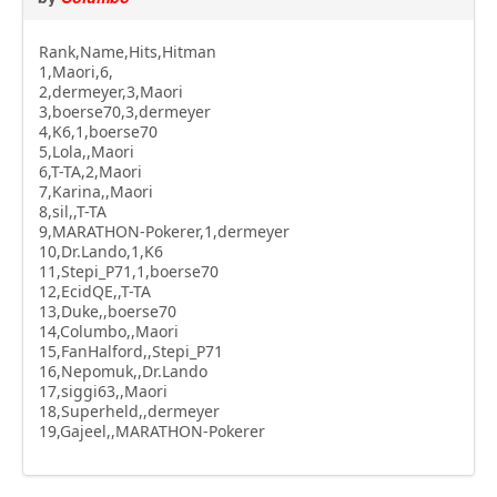
Rank,Name,Hits,Hitman
1,Maori,6,
2,dermeyer,3,Maori
3,boerse70,3,dermeyer
4,K6,1,boerse70
5,Lola,,Maori
6,T-TA,2,Maori
7,Karina,,Maori
8,sil,,T-TA
9,MARATHON-Pokerer,1,dermeyer
10,Dr.Lando,1,K6
11,Stepi_P71,1,boerse70
12,EcidQE,,T-TA
13,Duke,,boerse70
14,Columbo,,Maori
15,FanHalford,,Stepi_P71
16,Nepomuk,,Dr.Lando
17,siggi63,,Maori
18,Superheld,,dermeyer
19,Gajeel,,MARATHON-Pokerer