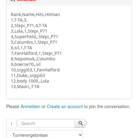
Rank,Name,Hits,Hitman
1,T-TA,3,
2,Stepi_P71,4,T-TA
3,Lola,1,Stepi_P71
4,Superheld,,Stepi_P71
5,Columbo,1,Stepi_P71
6,sil,1,T-TA
7,FanHalford,1,Stepi_P71
8,Nepomuk,,Columbo
9,boerse70,,sil
10,siggi63,1,FanHalford
11,Duke,,siggi63
12,body 1000,,Lola
13,Maori,,T-TA
Please
Anmelden
or
Create an account
to join the conversation.
1