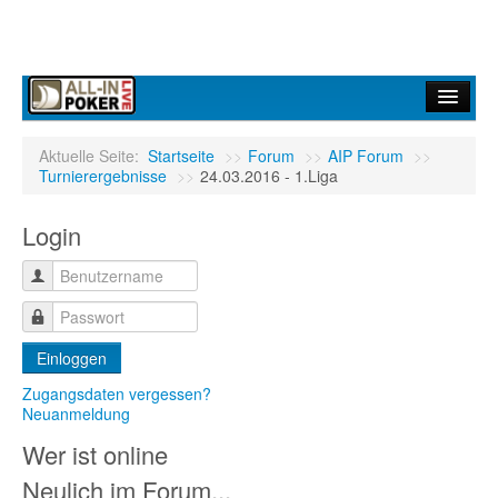
Home
Aktuelle Seite:
Startseite
>>
Forum
>>
AIP Forum
>>
Turnierergebnisse
>>
24.03.2016 - 1.Liga
Forum
Login
Infos
Turniere
Ergebnisdienst
Einloggen
Community
Zugangsdaten vergessen?
Neuanmeldung
Wer ist online
Neulich im Forum...