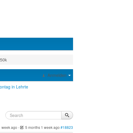
150k
Anmelden
ntag in Lehrte
1 week ago
-
5 months 1 week ago
#18823