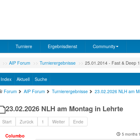
Turniere
Ergebnisdienst
Community
>>
AIP Forum
>>
Turnierergebnisse
>>
25.01.2014 - Fast & Deep 
Index
Aktuell
Suche
Forum
AIP Forum
Turnierergebnisse
23.02.2026 NLH am Mo
23.02.2026 NLH am Montag in Lehrte
Start
Zurück
1
Weiter
Ende
5 months 
Columbo