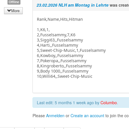
Offline
23.02.2026 NLH am Montag in Lehrte
was crea
More
Rank,Name,Hits,Hitman
1,K6,1,
2,Fusselsammy,7,K6
3,Siggi63,,Fusselsammy
4,Harti,,Fusselsammy
5,Sweet-Chip-Music,1,Fusselsammy
6,Kowboy,,Fusselsammy
7,Pokeropa,,Fusselsammy
8,Kingroberto,,Fusselsammy
9,Body 1000,,Fusselsammy
10,Willi64,,Sweet-Chip-Music
Last edit: 5 months 1 week ago by
Columbo
.
Please
Anmelden
or
Create an account
to join the c