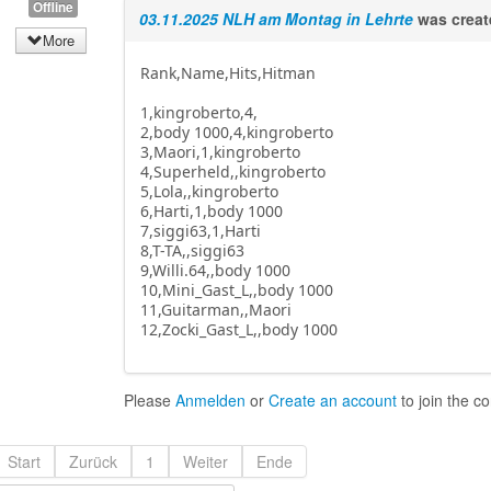
Offline
03.11.2025 NLH am Montag in Lehrte
was crea
More
Rank,Name,Hits,Hitman
1,kingroberto,4,
2,body 1000,4,kingroberto
3,Maori,1,kingroberto
4,Superheld,,kingroberto
5,Lola,,kingroberto
6,Harti,1,body 1000
7,siggi63,1,Harti
8,T-TA,,siggi63
9,Willi.64,,body 1000
10,Mini_Gast_L,,body 1000
11,Guitarman,,Maori
12,Zocki_Gast_L,,body 1000
Please
Anmelden
or
Create an account
to join the c
Start
Zurück
1
Weiter
Ende