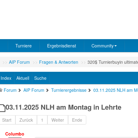
Turniere
Ergebnisdienst
Community
>>
AIP Forum
>>
Fragen & Antworten
>>
320$ Turnierbuyin ultimat
Index
Aktuell
Suche
Forum
AIP Forum
Turnierergebnisse
03.11.2025 NLH am Mo
03.11.2025 NLH am Montag in Lehrte
Start
Zurück
1
Weiter
Ende
Columbo