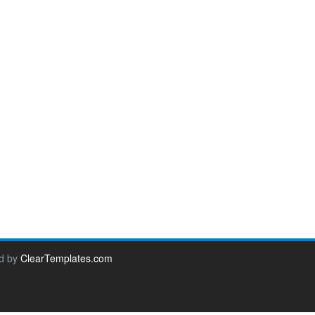
d by
ClearTemplates.com