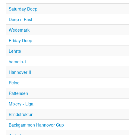
Saturday Deep
Deep n Fast
Wedemark
Friday Deep
Lehrte
hameln-1
Hannover II
Peine
Pattensen
Mixery - Liga
Blindstruktur
Backgammon Hannover Cup