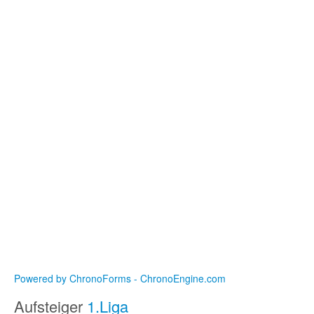
Powered by ChronoForms - ChronoEngine.com