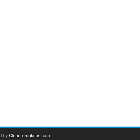
d by
ClearTemplates.com