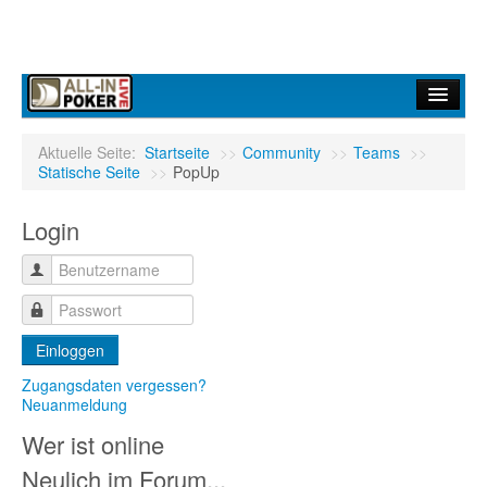
Home
Aktuelle Seite:
Startseite
>>
Community
>>
Teams
>>
Statische Seite
>>
PopUp
Forum
Login
Infos
Turniere
Ergebnisdienst
Einloggen
Community
Zugangsdaten vergessen?
Neuanmeldung
Wer ist online
Neulich im Forum...