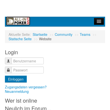
Home
Aktuelle Seite:
Startseite
>>
Community
>>
Teams
>>
Statische Seite
>>
Website
Forum
Login
Infos
Turniere
Ergebnisdienst
Einloggen
Community
Zugangsdaten vergessen?
Neuanmeldung
Wer ist online
Neulich im Forum...