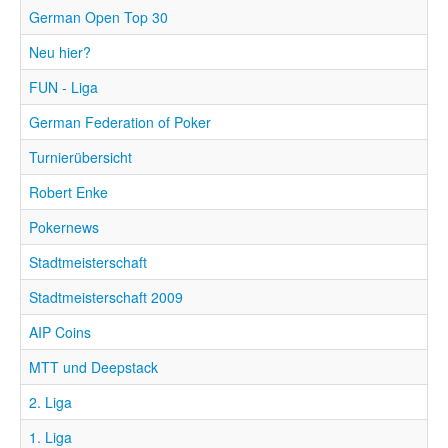
German Open Top 30
Neu hier?
FUN - Liga
German Federation of Poker
Turnierübersicht
Robert Enke
Pokernews
Stadtmeisterschaft
Stadtmeisterschaft 2009
AIP Coins
MTT und Deepstack
2. Liga
1. Liga