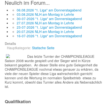
Neulich im Forum...
06.08.2026 "1. Liga" am Donnerstagabend
03.08.2026 NLH am Montag in Lehrte
30-07-2026 "1. Liga" am Donnerstagabend
27.07.2026 NLH am Montag in Lehrte
23-07-2026 "1. Liga" am Donnerstagabend
20.07.2026 NLH am Montag in Lehrte
16-07-2026 "1. Liga" am Donnerstagabend
Details
Hauptkategorie:
Statische Seite
Das letzte Turnier der CHAMPIONSLEAGUE
Saison 2008 wurde gespielt und der Sieger wird in Kürze
bekannt gegeben. An dieser Stelle eine gute Gelegenheit die
CHAMPIONSLEAGUE nochmal etwas genauer zu erkären, da
viele der neuen Spieler diese Liga wahrscheinlich garnicht
kennen und die Wertung im normalen Spielbetrieb etwas zu
Kurz kommt, obwohl das Turnier alles Andere als Nebensächlich
ist.
Qualifikation