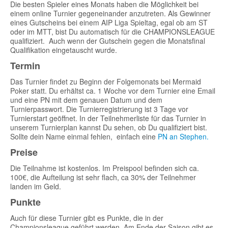
Die besten Spieler eines Monats haben die Möglichkeit bei
einem online Turnier gegeneinander anzutreten. Als Gewinner
eines Gutscheins bei einem AIP Liga Spieltag, egal ob am ST
oder im MTT, bist Du automatisch für die CHAMPIONSLEAGUE
qualifiziert. Auch wenn der Gutschein gegen die Monatsfinal
Qualifikation eingetauscht wurde.
Termin
Das Turnier findet zu Beginn der Folgemonats bei Mermaid
Poker statt. Du erhältst ca. 1 Woche vor dem Turnier eine Email
und eine PN mit dem genauen Datum und dem
Turnierpasswort. Die Turnierregistrierung ist 3 Tage vor
Turnierstart geöffnet. In der Teilnehmerliste für das Turnier in
unserem Turnierplan kannst Du sehen, ob Du qualifiziert bist.
Sollte dein Name einmal fehlen, einfach eine
PN an Stephen.
Preise
Die Teilnahme ist kostenlos. Im Preispool befinden sich ca.
100€, die Aufteilung ist sehr flach, ca 30% der Teilnehmer
landen im Geld.
Punkte
Auch für diese Turnier gibt es Punkte, die in der
Championsleague geführt werden. Am Ende der Saison gibt es