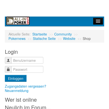
Home
Aktuelle Seite:
Startseite
>>
Community
>>
Pokernews
>>
Statische Seite
>>
Website
>>
Shop
Forum
Login
Infos
Turniere
Ergebnisdienst
Einloggen
Community
Zugangsdaten vergessen?
Neuanmeldung
Wer ist online
Neulich im Forum...