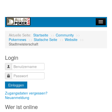
Home
Aktuelle Seite:
Startseite
>>
Community
>>
Pokernews
>>
Statische Seite
>>
Website
>>
Forum
Stadtmeisterschaft
Infos
Login
Turniere
Ergebnisdienst
Community
Einloggen
Zugangsdaten vergessen?
Neuanmeldung
Wer ist online