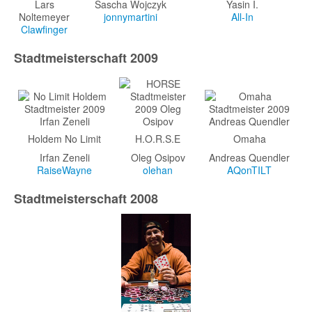
Lars
Sascha Wojczyk
Yasin I.
Noltemeyer
jonnymartini
All-In
Clawfinger
Stadtmeisterschaft 2009
Holdem No Limit
H.O.R.S.E
Omaha
Irfan Zeneli
Oleg Osipov
Andreas Quendler
RaiseWayne
olehan
AQonTILT
Stadtmeisterschaft 2008