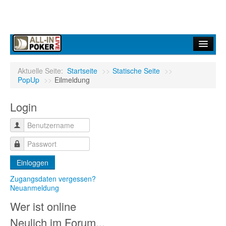
Home
Aktuelle Seite:
Startseite
>>
Statische Seite
>>
PopUp
>>
Eilmeldung
Forum
Login
Infos
Turniere
Ergebnisdienst
Einloggen
Community
Zugangsdaten vergessen?
Neuanmeldung
Wer ist online
Neulich im Forum...